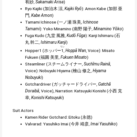
有紗
,
Sakamaki Arisa
)
Ryo Kajiki (
加治木 涼
,
Kajiki Ryō
):
Amon Kabe
(
加部 亜
門
,
Kabe Amon
)
Tamami Ichinose (
一ノ瀬 珠美
,
Ichinose
Tamami
): Yoko Minamino (
南野 陽子
,
Minamino Yōko
)
Fuga Kudo (
九堂 風雅
,
Kudō Fūga
):
Kanji Ishimaru
(
石
丸 幹二
,
Ishimaru Kanji
)
ワン
Hopper1 (
ホッパー
1
,
Hoppā Wan
, Voice): Misato
Fukuen (
福圓 美里
,
Fukuen Misato
)
Steamliner (
スチームライナー
,
Suchīmu Rainā
,
Voice): Nobuyuki Hiyama (
檜山 修之
,
Hiyama
Nobuyuki
)
Gotchardriver (
ガッチャードライバー
,
Gatchā
Doraibā
, Voice), Narration: Katsuyuki Konishi (
小西 克
幸
,
Konishi Katsuyuki
)
Suit Actors
Kamen Rider Gotchard: Eitoku (
永徳
)
Valvarad: Yasuhiko Imai (
今井 靖彦
,
Imai Yasuhiko
)