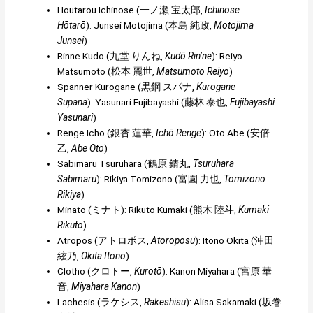
Houtarou Ichinose (
一ノ瀬 宝太郎
,
Ichinose
Hōtarō
): Junsei Motojima (
本島 純政
,
Motojima
Junsei
)
Rinne Kudo (
九堂 りんね
,
Kudō Rin’ne
): Reiyo
Matsumoto (
松本 麗世
,
Matsumoto Reiyo
)
Spanner Kurogane (
黒鋼 スパナ
,
Kurogane
Supana
): Yasunari Fujibayashi (
藤林 泰也
,
Fujibayashi
Yasunari
)
Renge Icho (
銀杏 蓮華
,
Ichō Renge
): Oto Abe (
安倍
乙
,
Abe Oto
)
Sabimaru Tsuruhara (
鶴原 錆丸
,
Tsuruhara
Sabimaru
): Rikiya Tomizono (
富園 力也
,
Tomizono
Rikiya
)
Minato (
ミナト
): Rikuto Kumaki (
熊木 陸斗
,
Kumaki
Rikuto
)
Atropos (
アトロポス
,
Atoroposu
): Itono Okita (
沖田
絃乃
,
Okita Itono
)
Clotho (
クロトー
,
Kurotō
): Kanon Miyahara (
宮原 華
音
,
Miyahara Kanon
)
Lachesis (
ラケシス
,
Rakeshisu
): Alisa Sakamaki (
坂巻