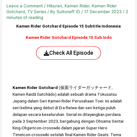
Leave a Comment
/
Hiburan
,
Kamen Rider
,
Kamen Rider
Gotchard
,
TV Series
/ By
Sultoneff ID
/
17 December 2023
/
2
minutes of reading
Kamen Rider Gotchard Episode 15 Subtitle Indonesia
Kamen Rider Gotchard Episode 15 Sub Indo
Check All Episode
Kamen Rider Gotchard
(仮面ライダーガッチャード,
Kamen Raidā Gatchādo) adalah sebuah drama Tokusatsu
Jepang dalam Seri Kamen Rider Perusahaan Toei. Ini adalah
seri kelima yang debut di Era Reiwa dan seri ketiga puluh
delapan secara keseluruhan. Serial ini ditayangkan perdana
pada 3 September 2023, bergabung dengan Ohsama Sentai
King-OhgerIcon-crosswiki dalam jajaran Super Hero
TimeIcon-crosswiki setelah final Kamen Rider Geats. Tema