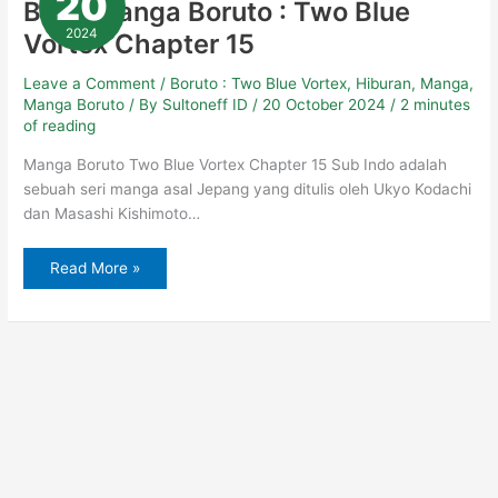
20
Baca Manga Boruto : Two Blue
Two
Blue
2024
Vortex Chapter 15
Vortex
Chapter
15
Leave a Comment
/
Boruto : Two Blue Vortex
,
Hiburan
,
Manga
,
Manga Boruto
/ By
Sultoneff ID
/
20 October 2024
/
2 minutes
of reading
Manga Boruto Two Blue Vortex Chapter 15 Sub Indo adalah
sebuah seri manga asal Jepang yang ditulis oleh Ukyo Kodachi
dan Masashi Kishimoto…
Read More »