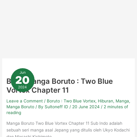
Baca
Manga
Jun
Boruto
20
:
Baca Manga Boruto : Two Blue
Two
Blue
2024
Vortex Chapter 11
Vortex
Chapter
11
Leave a Comment
/
Boruto : Two Blue Vortex
,
Hiburan
,
Manga
,
Manga Boruto
/ By
Sultoneff ID
/
20 June 2024
/
2 minutes of
reading
Manga Boruto Two Blue Vortex Chapter 11 Sub Indo adalah
sebuah seri manga asal Jepang yang ditulis oleh Ukyo Kodachi
dan Masashi Kishimoto…