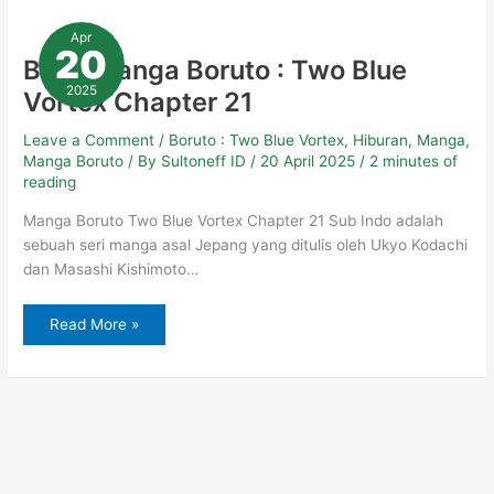
Baca
Manga
Apr
Boruto
20
:
Baca Manga Boruto : Two Blue
Two
Blue
2025
Vortex Chapter 21
Vortex
Chapter
21
Leave a Comment
/
Boruto : Two Blue Vortex
,
Hiburan
,
Manga
,
Manga Boruto
/ By
Sultoneff ID
/
20 April 2025
/
2 minutes of
reading
Manga Boruto Two Blue Vortex Chapter 21 Sub Indo adalah
sebuah seri manga asal Jepang yang ditulis oleh Ukyo Kodachi
dan Masashi Kishimoto…
Read More »