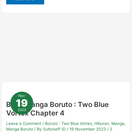
Baca
Manga
Nov
Boruto
19
:
Baca Manga Boruto : Two Blue
Two
Blue
2023
Vortex Chapter 4
Vortex
Chapter
4
Leave a Comment
/
Boruto : Two Blue Vortex
,
Hiburan
,
Manga
,
Manga Boruto
/ By
Sultoneff ID
/
19 November 2023
/
2