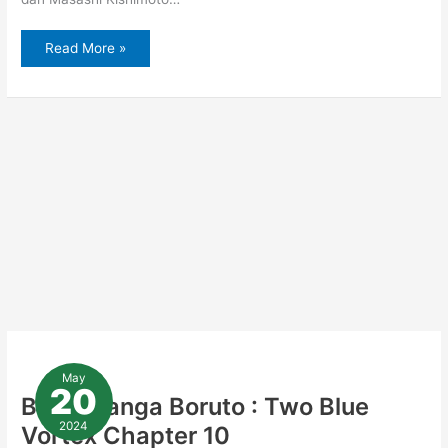
Read More »
Baca
Manga
May
Boruto
20
:
Baca Manga Boruto : Two Blue
Two
Blue
2024
Vortex Chapter 10
Vortex
Chapter