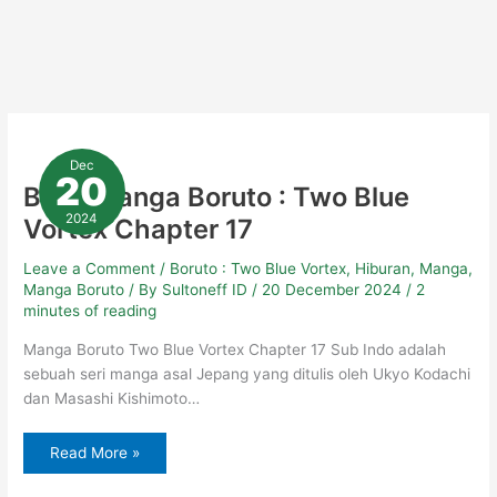
Baca
Manga
Dec
Boruto
20
:
Baca Manga Boruto : Two Blue
Two
Blue
2024
Vortex Chapter 17
Vortex
Chapter
17
Leave a Comment
/
Boruto : Two Blue Vortex
,
Hiburan
,
Manga
,
Manga Boruto
/ By
Sultoneff ID
/
20 December 2024
/
2
minutes of reading
Manga Boruto Two Blue Vortex Chapter 17 Sub Indo adalah
sebuah seri manga asal Jepang yang ditulis oleh Ukyo Kodachi
dan Masashi Kishimoto…
Read More »