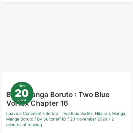
Baca
Manga
Nov
Boruto
20
:
Baca Manga Boruto : Two Blue
Two
Blue
2024
Vortex Chapter 16
Vortex
Chapter
16
Leave a Comment
/
Boruto : Two Blue Vortex
,
Hiburan
,
Manga
,
Manga Boruto
/ By
Sultoneff ID
/
20 November 2024
/
2
minutes of reading