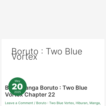
Boruto : Two Blue
Vortex
Baca
Manga
May
Boruto
20
:
Baca Manga Boruto : Two Blue
Two
Blue
2025
Vortex Chapter 22
Vortex
Chapter
22
Leave a Comment
/
Boruto : Two Blue Vortex
,
Hiburan
,
Manga
,