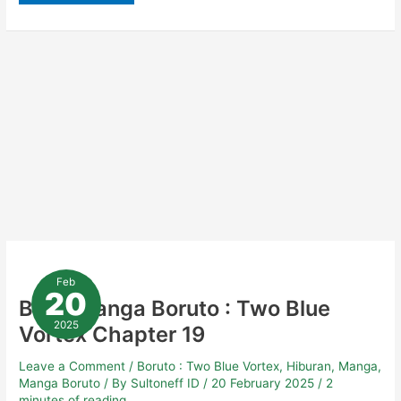
Baca
Manga
Feb
Boruto
20
:
Baca Manga Boruto : Two Blue
Two
Blue
2025
Vortex Chapter 19
Vortex
Chapter
19
Leave a Comment
/
Boruto : Two Blue Vortex
,
Hiburan
,
Manga
,
Manga Boruto
/ By
Sultoneff ID
/
20 February 2025
/
2
minutes of reading