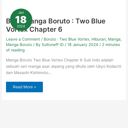
Baca
Manga
Jan
Boruto
18
:
Baca Manga Boruto : Two Blue
Two
Blue
2024
Vortex Chapter 6
Vortex
Chapter
6
Leave a Comment
/
Boruto : Two Blue Vortex
,
Hiburan
,
Manga
,
Manga Boruto
/ By
Sultoneff ID
/
18 January 2024
/
2 minutes
of reading
Manga Boruto Two Blue Vortex Chapter 6 Sub Indo adalah
sebuah seri manga asal Jepang yang ditulis oleh Ukyo Kodachi
dan Masashi Kishimoto…
Read More »