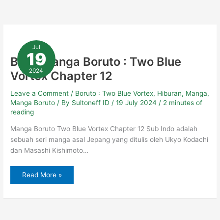
Baca
Manga
Jul
Boruto
19
:
Baca Manga Boruto : Two Blue
Two
Blue
2024
Vortex Chapter 12
Vortex
Chapter
12
Leave a Comment
/
Boruto : Two Blue Vortex
,
Hiburan
,
Manga
,
Manga Boruto
/ By
Sultoneff ID
/
19 July 2024
/
2 minutes of
reading
Manga Boruto Two Blue Vortex Chapter 12 Sub Indo adalah
sebuah seri manga asal Jepang yang ditulis oleh Ukyo Kodachi
dan Masashi Kishimoto…
Read More »