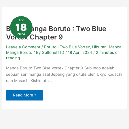
Baca
Manga
Apr
Boruto
18
:
Baca Manga Boruto : Two Blue
Two
Blue
2024
Vortex Chapter 9
Vortex
Chapter
9
Leave a Comment
/
Boruto : Two Blue Vortex
,
Hiburan
,
Manga
,
Manga Boruto
/ By
Sultoneff ID
/
18 April 2024
/
2 minutes of
reading
Manga Boruto Two Blue Vortex Chapter 9 Sub Indo adalah
sebuah seri manga asal Jepang yang ditulis oleh Ukyo Kodachi
dan Masashi Kishimoto…
Read More »