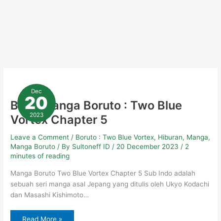
Baca
Manga
Dec
Boruto
20
:
Baca Manga Boruto : Two Blue
Two
Blue
2023
Vortex Chapter 5
Vortex
Chapter
5
Leave a Comment
/
Boruto : Two Blue Vortex
,
Hiburan
,
Manga
,
Manga Boruto
/ By
Sultoneff ID
/
20 December 2023
/
2
minutes of reading
Manga Boruto Two Blue Vortex Chapter 5 Sub Indo adalah
sebuah seri manga asal Jepang yang ditulis oleh Ukyo Kodachi
dan Masashi Kishimoto…
Read More »