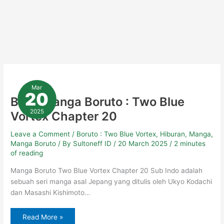
Baca
Manga
Mar
Boruto
20
:
Baca Manga Boruto : Two Blue
Two
Blue
2025
Vortex Chapter 20
Vortex
Chapter
20
Leave a Comment
/
Boruto : Two Blue Vortex
,
Hiburan
,
Manga
,
Manga Boruto
/ By
Sultoneff ID
/
20 March 2025
/
2 minutes
of reading
Manga Boruto Two Blue Vortex Chapter 20 Sub Indo adalah
sebuah seri manga asal Jepang yang ditulis oleh Ukyo Kodachi
dan Masashi Kishimoto…
Read More »