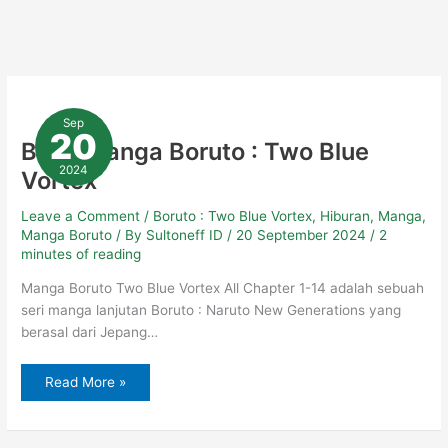
Baca
Manga
Sep
Boruto
20
:
Baca Manga Boruto : Two Blue
Two
Blue
2024
Vortex
Vortex
Leave a Comment
/
Boruto : Two Blue Vortex
,
Hiburan
,
Manga
,
Manga Boruto
/ By
Sultoneff ID
/
20 September 2024
/
2
minutes of reading
Manga Boruto Two Blue Vortex All Chapter 1-14 adalah sebuah
seri manga lanjutan Boruto : Naruto New Generations yang
berasal dari Jepang…
Read More »