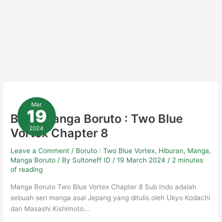
Baca
Manga
Mar
Boruto
19
:
Baca Manga Boruto : Two Blue
Two
Blue
2024
Vortex Chapter 8
Vortex
Chapter
8
Leave a Comment
/
Boruto : Two Blue Vortex
,
Hiburan
,
Manga
,
Manga Boruto
/ By
Sultoneff ID
/
19 March 2024
/
2 minutes
of reading
Manga Boruto Two Blue Vortex Chapter 8 Sub Indo adalah
sebuah seri manga asal Jepang yang ditulis oleh Ukyo Kodachi
dan Masashi Kishimoto…