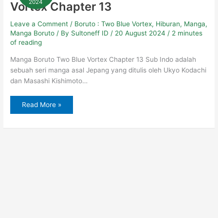
2024
Vortex Chapter 13
Vortex
Chapter
13
Leave a Comment
/
Boruto : Two Blue Vortex
,
Hiburan
,
Manga
,
Manga Boruto
/ By
Sultoneff ID
/
20 August 2024
/
2 minutes
of reading
Manga Boruto Two Blue Vortex Chapter 13 Sub Indo adalah
sebuah seri manga asal Jepang yang ditulis oleh Ukyo Kodachi
dan Masashi Kishimoto…
Read More »