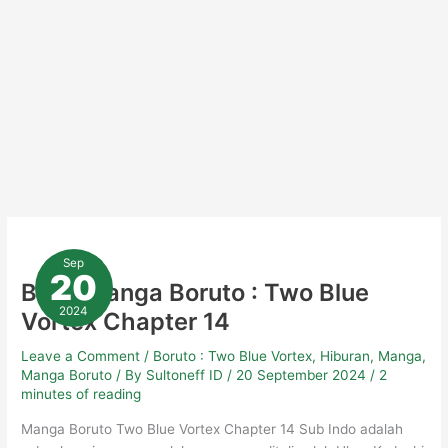
Baca
Manga
Sep
Boruto
20
:
Baca Manga Boruto : Two Blue
Two
Blue
2024
Vortex Chapter 14
Vortex
Chapter
14
Leave a Comment
/
Boruto : Two Blue Vortex
,
Hiburan
,
Manga
,
Manga Boruto
/ By
Sultoneff ID
/
20 September 2024
/
2
minutes of reading
Manga Boruto Two Blue Vortex Chapter 14 Sub Indo adalah