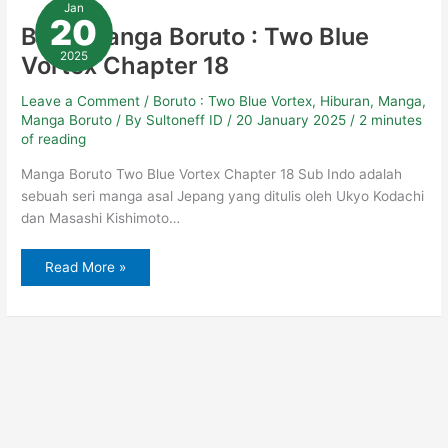
Jan
Boruto
20
:
Baca Manga Boruto : Two Blue
Two
Blue
2025
Vortex Chapter 18
Vortex
Chapter
18
Leave a Comment
/
Boruto : Two Blue Vortex
,
Hiburan
,
Manga
,
Manga Boruto
/ By
Sultoneff ID
/
20 January 2025
/
2 minutes
of reading
Manga Boruto Two Blue Vortex Chapter 18 Sub Indo adalah
sebuah seri manga asal Jepang yang ditulis oleh Ukyo Kodachi
dan Masashi Kishimoto…
Read More »