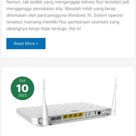
Namun, tak sedikit yang menganggap bahwa fitur tersebut jadi
mengganggu pemakaian kita. Masalah inilah yang kerap
ditemukan oleh para pengguna Windows 10. Sistem operasi
tersebut memang memiliki fitur pembaruan otomatis yang
datangnya kerap tidak terduga. Hal ini
Read More »
Username
dan
Oct
Password
10
Modem
Default
Berbagai
2022
Provider
Penyedia
Layanan
Internet
di
Indonesia