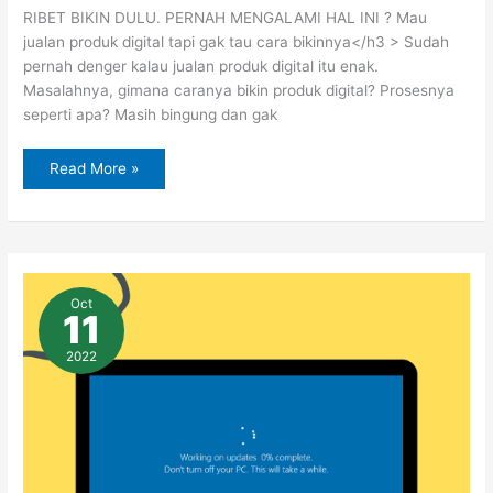
RIBET BIKIN DULU. PERNAH MENGALAMI HAL INI ? Mau
jualan produk digital tapi gak tau cara bikinnya</h3 > Sudah
pernah denger kalau jualan produk digital itu enak.
Masalahnya, gimana caranya bikin produk digital? Prosesnya
seperti apa? Masih bingung dan gak
Read More »
Cara
Mematikan
Oct
Otomatis
11
Update
Windows
10
2022
dengan
Cepat
dan
Mudah