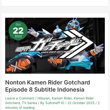
Nonton
Kamen
Oct
Rider
22
Gotchard
Episode
8
2023
Subtitle
Indonesia
Nonton Kamen Rider Gotchard
Episode 8 Subtitle Indonesia
Leave a Comment
/
Hiburan
,
Kamen Rider
,
Kamen Rider
Gotchard
,
TV Series
/ By
Sultoneff ID
/
22 October 2023
/
2
minutes of reading