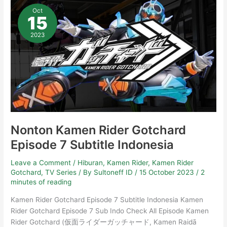
Kamen
Oct
Rider
15
Gotchard
Episode
7
2023
Subtitle
Indonesia
Nonton Kamen Rider Gotchard
Episode 7 Subtitle Indonesia
Leave a Comment
/
Hiburan
,
Kamen Rider
,
Kamen Rider
Gotchard
,
TV Series
/ By
Sultoneff ID
/
15 October 2023
/
2
minutes of reading
Kamen Rider Gotchard Episode 7 Subtitle Indonesia Kamen
Rider Gotchard Episode 7 Sub Indo Check All Episode Kamen
Rider Gotchard (仮面ライダーガッチャード, Kamen Raidā