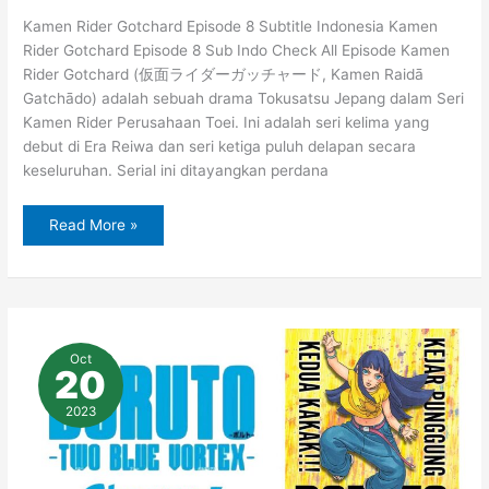
Kamen Rider Gotchard Episode 8 Subtitle Indonesia Kamen
Rider Gotchard Episode 8 Sub Indo Check All Episode Kamen
Rider Gotchard (仮面ライダーガッチャード, Kamen Raidā
Gatchādo) adalah sebuah drama Tokusatsu Jepang dalam Seri
Kamen Rider Perusahaan Toei. Ini adalah seri kelima yang
debut di Era Reiwa dan seri ketiga puluh delapan secara
keseluruhan. Serial ini ditayangkan perdana
Read More »
Baca
Manga
Oct
Boruto
20
:
Two
Blue
2023
Vortex
Chapter
3