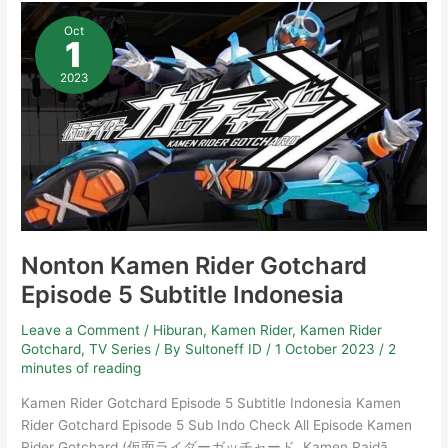
Nonton
Kamen
Oct
Rider
1
Gotchard
Episode
5
2023
Subtitle
Indonesia
Nonton Kamen Rider Gotchard
Episode 5 Subtitle Indonesia
Leave a Comment
/
Hiburan
,
Kamen Rider
,
Kamen Rider
Gotchard
,
TV Series
/ By
Sultoneff ID
/
1 October 2023
/
2
minutes of reading
Kamen Rider Gotchard Episode 5 Subtitle Indonesia Kamen
Rider Gotchard Episode 5 Sub Indo Check All Episode Kamen
Rider Gotchard (仮面ライダーガッチャード, Kamen Raidā