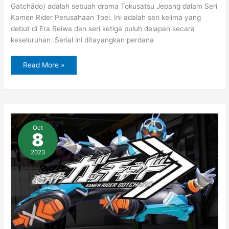
Gatchādo) adalah sebuah drama Tokusatsu Jepang dalam Seri
Kamen Rider Perusahaan Toei. Ini adalah seri kelima yang
debut di Era Reiwa dan seri ketiga puluh delapan secara
keseluruhan. Serial ini ditayangkan perdana
Read More »
Nonton
Kamen
Oct
Rider
8
Gotchard
Episode
6
2023
Subtitle
Indonesia