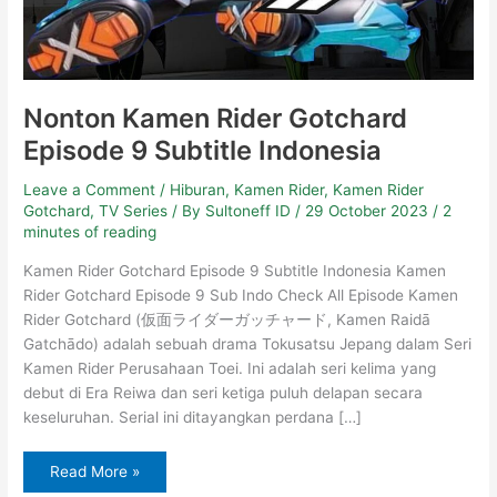
Nonton Kamen Rider Gotchard
Episode 9 Subtitle Indonesia
Leave a Comment
/
Hiburan
,
Kamen Rider
,
Kamen Rider
Gotchard
,
TV Series
/ By
Sultoneff ID
/
29 October 2023
/
2
minutes of reading
Kamen Rider Gotchard Episode 9 Subtitle Indonesia Kamen
Rider Gotchard Episode 9 Sub Indo Check All Episode Kamen
Rider Gotchard (仮面ライダーガッチャード, Kamen Raidā
Gatchādo) adalah sebuah drama Tokusatsu Jepang dalam Seri
Kamen Rider Perusahaan Toei. Ini adalah seri kelima yang
debut di Era Reiwa dan seri ketiga puluh delapan secara
keseluruhan. Serial ini ditayangkan perdana […]
Read More »