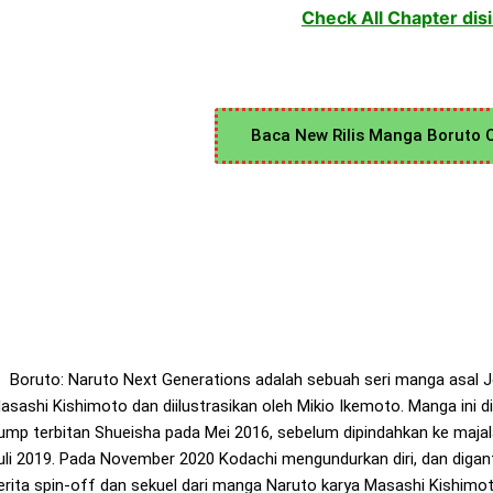
Check All Chapter dis
Baca New Rilis Manga Boruto 
oruto: Naruto Next Generations adalah sebuah seri manga asal Je
asashi Kishimoto dan diilustrasikan oleh Mikio Ikemoto. Manga ini 
ump terbitan Shueisha pada Mei 2016, sebelum dipindahkan ke majala
uli 2019. Pada November 2020 Kodachi mengundurkan diri, dan digan
erita spin-off dan sekuel dari manga Naruto karya Masashi Kishimo