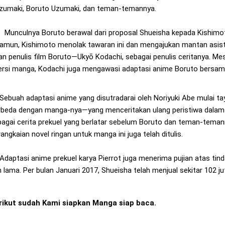
zumaki, Boruto Uzumaki, dan teman-temannya.
unculnya Boruto berawal dari proposal Shueisha kepada Kishimot
amun, Kishimoto menolak tawaran ini dan mengajukan mantan asis
an penulis film Boruto—Ukyō Kodachi, sebagai penulis ceritanya. M
ersi manga, Kodachi juga mengawasi adaptasi anime Boruto bersam
uah adaptasi anime yang disutradarai oleh Noriyuki Abe mulai taya
rbeda dengan manga-nya—yang menceritakan ulang peristiwa dalam f
agai cerita prekuel yang berlatar sebelum Boruto dan teman-temann
angkaian novel ringan untuk manga ini juga telah ditulis.
aptasi anime prekuel karya Pierrot juga menerima pujian atas ti
 lama. Per bulan Januari 2017, Shueisha telah menjual sekitar 102 jut
rikut sudah Kami siapkan Manga siap baca.