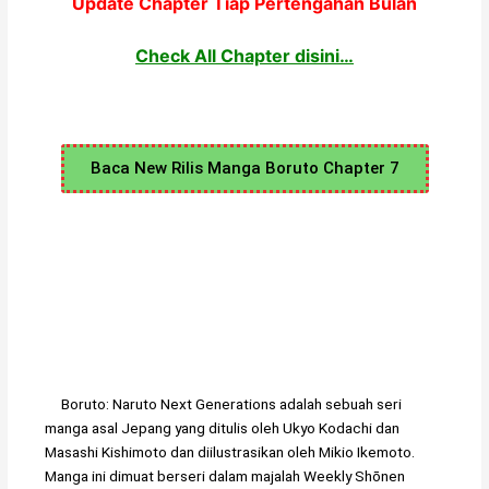
Update Chapter Tiap Pertengahan Bulan
Check All Chapter disini…
Baca New Rilis Manga Boruto Chapter 7
Boruto: Naruto Next Generations adalah sebuah seri
manga asal Jepang yang ditulis oleh Ukyo Kodachi dan
Masashi Kishimoto dan diilustrasikan oleh Mikio Ikemoto.
Manga ini dimuat berseri dalam majalah Weekly Shōnen