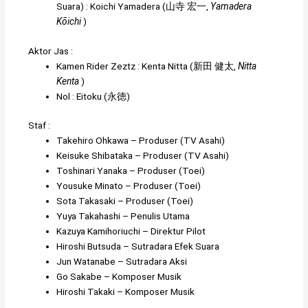
Suara)
:
Koichi Yamadera
(
山寺 宏一
,
Yamadera
Kōichi
)
Aktor Jas :
Kamen Rider Zeztz
:
Kenta Nitta
(
新田 健太
,
Nitta
Kenta
)
Nol
:
Eitoku
(
永徳
)
Staf :
Takehiro Ohkawa
– Produser (TV Asahi)
Keisuke Shibataka
– Produser (TV Asahi)
Toshinari Yanaka
– Produser (Toei)
Yousuke Minato
– Produser (Toei)
Sota Takasaki
– Produser (Toei)
Yuya Takahashi
– Penulis Utama
Kazuya Kamihoriuchi
– Direktur Pilot
Hiroshi Butsuda
– Sutradara Efek Suara
Jun Watanabe
– Sutradara Aksi
Go Sakabe
– Komposer Musik
Hiroshi Takaki
– Komposer Musik