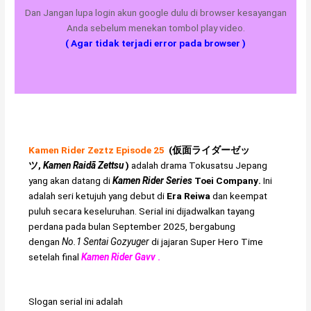
Dan Jangan lupa login akun google dulu di browser kesayangan
Anda sebelum menekan tombol play video.
( Agar tidak terjadi error pada browser )
Kamen Rider Zeztz Episode 25
(
仮面ライダーゼッ
ツ
,
Kamen Raidā Zettsu
)
adalah drama
Tokusatsu
Jepang
yang akan datang di
Kamen Rider Series
Toei Company
.
Ini
adalah seri ketujuh yang debut di
Era Reiwa
dan keempat
puluh secara keseluruhan. Serial ini dijadwalkan tayang
perdana pada bulan September 2025, bergabung
dengan
No.1 Sentai Gozyuger
di jajaran Super Hero Time
setelah final
Kamen Rider Gavv
.
Slogan serial ini adalah