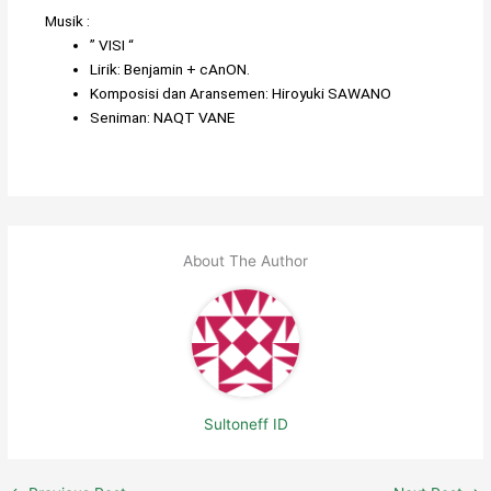
Musik :
”
VISI
“
Lirik:
Benjamin
+
cAnON.
Komposisi dan Aransemen:
Hiroyuki SAWANO
Seniman:
NAQT VANE
About The Author
Sultoneff ID