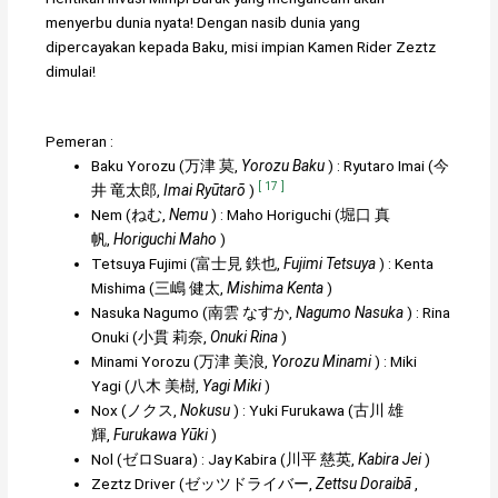
menyerbu dunia nyata! Dengan nasib dunia yang
dipercayakan kepada Baku, misi impian Kamen Rider Zeztz
dimulai!
Pemeran :
Baku Yorozu
(
万津 莫
,
Yorozu Baku
)
:
Ryutaro Imai
(
今
[
17
]
井 竜太郎
,
Imai Ryūtarō
)
Nem
(
ねむ
,
Nemu
)
:
Maho Horiguchi
(
堀口 真
帆
,
Horiguchi Maho
)
Tetsuya Fujimi
(
富士見 鉄也
,
Fujimi Tetsuya
)
:
Kenta
Mishima
(
三嶋 健太
,
Mishima Kenta
)
Nasuka Nagumo
(
南雲 なすか
,
Nagumo Nasuka
)
:
Rina
Onuki
(
小貫 莉奈
,
Onuki Rina
)
Minami Yorozu
(
万津 美浪
,
Yorozu Minami
)
:
Miki
Yagi
(
八木 美樹
,
Yagi Miki
)
Nox
(
ノクス
,
Nokusu
)
:
Yuki Furukawa
(
古川 雄
輝
,
Furukawa Yūki
)
Nol
(
ゼロ
Suara)
:
Jay Kabira
(
川平 慈英
,
Kabira Jei
)
Zeztz Driver
(
ゼッツドライバー
,
Zettsu Doraibā
,