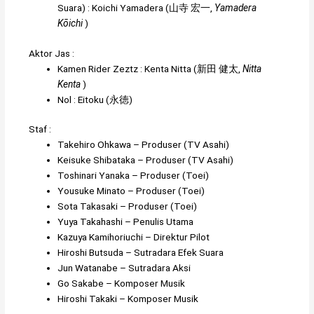
Zeztz Driver
(
ゼッツドライバー
,
Zettsu Doraibā
,
Suara)
:
Koichi Yamadera
(
山寺 宏一
,
Yamadera
Kōichi
)
Aktor Jas :
Kamen Rider Zeztz
:
Kenta Nitta
(
新田 健太
,
Nitta
Kenta
)
Nol
:
Eitoku
(
永徳
)
Staf :
Takehiro Ohkawa
– Produser (TV Asahi)
Keisuke Shibataka
– Produser (TV Asahi)
Toshinari Yanaka
– Produser (Toei)
Yousuke Minato
– Produser (Toei)
Sota Takasaki
– Produser (Toei)
Yuya Takahashi
– Penulis Utama
Kazuya Kamihoriuchi
– Direktur Pilot
Hiroshi Butsuda
– Sutradara Efek Suara
Jun Watanabe
– Sutradara Aksi
Go Sakabe
– Komposer Musik