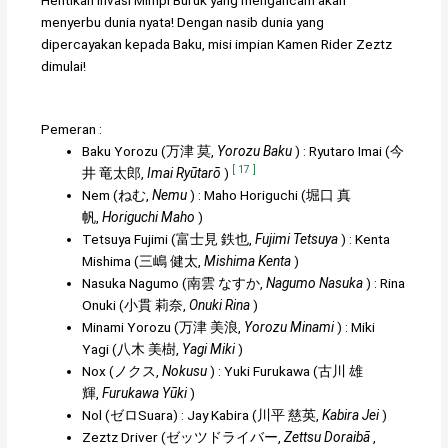
Hentikan invasi Mimpi Buruk yang mengancam akan
menyerbu dunia nyata! Dengan nasib dunia yang
dipercayakan kepada Baku, misi impian Kamen Rider Zeztz
dimulai!
Pemeran :
Baku Yorozu
(
万津 莫
,
Yorozu Baku
)
:
Ryutaro Imai
(
今
[
17
]
井 竜太郎
,
Imai Ryūtarō
)
Nem
(
ねむ
,
Nemu
)
:
Maho Horiguchi
(
堀口 真
帆
,
Horiguchi Maho
)
Tetsuya Fujimi
(
富士見 鉄也
,
Fujimi Tetsuya
)
:
Kenta
Mishima
(
三嶋 健太
,
Mishima Kenta
)
Nasuka Nagumo
(
南雲 なすか
,
Nagumo Nasuka
)
:
Rina
Onuki
(
小貫 莉奈
,
Onuki Rina
)
Minami Yorozu
(
万津 美浪
,
Yorozu Minami
)
:
Miki
Yagi
(
八木 美樹
,
Yagi Miki
)
Nox
(
ノクス
,
Nokusu
)
:
Yuki Furukawa
(
古川 雄
輝
,
Furukawa Yūki
)
Nol
(
ゼロ
Suara)
:
Jay Kabira
(
川平 慈英
,
Kabira Jei
)