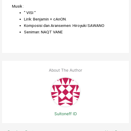
Hiroshi Takaki
– Komposer Musik
Musik :
”
VISI
“
Lirik:
Benjamin
+
cAnON.
Komposisi dan Aransemen:
Hiroyuki SAWANO
Seniman:
NAQT VANE
About The Author
Sultoneff ID