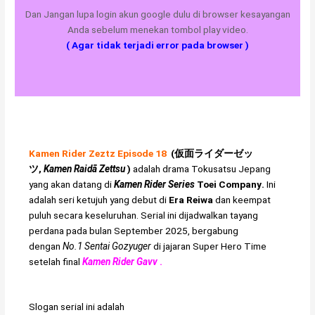
Dan Jangan lupa login akun google dulu di browser kesayangan
Anda sebelum menekan tombol play video.
( Agar tidak terjadi error pada browser )
Kamen Rider Zeztz Episode 18
(
仮面ライダーゼッ
ツ
,
Kamen Raidā Zettsu
)
adalah drama
Tokusatsu
Jepang
yang akan datang di
Kamen Rider Series
Toei Company
.
Ini
adalah seri ketujuh yang debut di
Era Reiwa
dan keempat
puluh secara keseluruhan. Serial ini dijadwalkan tayang
perdana pada bulan September 2025, bergabung
dengan
No.1 Sentai Gozyuger
di jajaran Super Hero Time
setelah final
Kamen Rider Gavv
.