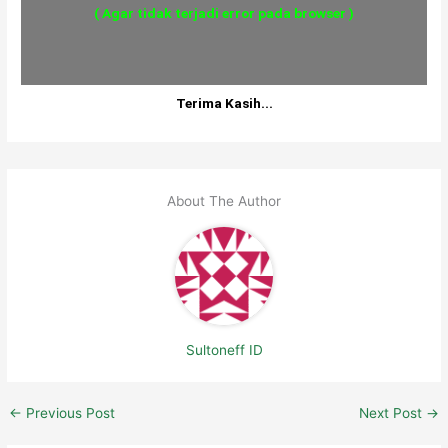
( Agar tidak terjadi error pada browser )
Terima Kasih...
About The Author
Sultoneff ID
←
Previous Post
Next Post
→