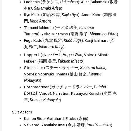
Lachesis (
ラケシス
,
Rakeshisu
): Alisa Sakamaki (
坂巻
有紗
,
Sakamaki Arisa
)
Ryo Kajiki (
加治木 涼
,
Kajiki Ryō
):
Amon Kabe
(
加部 亜
門
,
Kabe Amon
)
Tamami Ichinose (
一ノ瀬 珠美
,
Ichinose
Tamami
): Yoko Minamino (
南野 陽子
,
Minamino Yōko
)
Fuga Kudo (
九堂 風雅
,
Kudō Fūga
):
Kanji Ishimaru
(
石
丸 幹二
,
Ishimaru Kanji
)
ワン
Hopper1 (
ホッパー
1
,
Hoppā Wan
, Voice): Misato
Fukuen (
福圓 美里
,
Fukuen Misato
)
Steamliner (
スチームライナー
,
Suchīmu Rainā
,
Voice): Nobuyuki Hiyama (
檜山 修之
,
Hiyama
Nobuyuki
)
Gotchardriver (
ガッチャードライバー
,
Gatchā
Doraibā
, Voice), Narration: Katsuyuki Konishi (
小西 克
幸
,
Konishi Katsuyuki
)
Suit Actors
Kamen Rider Gotchard: Eitoku (
永徳
)
Valvarad: Yasuhiko Imai (
今井 靖彦
,
Imai Yasuhiko
)