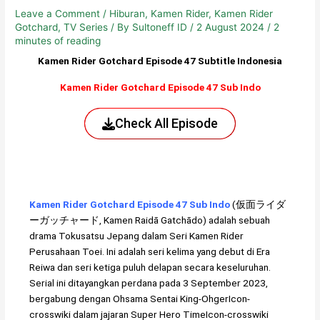
Leave a Comment
/
Hiburan
,
Kamen Rider
,
Kamen Rider
Gotchard
,
TV Series
/ By
Sultoneff ID
/
2 August 2024
/
2
minutes of reading
Kamen Rider Gotchard Episode 47 Subtitle Indonesia
Kamen Rider Gotchard Episode 47 Sub Indo
Check All Episode
Kamen Rider Gotchard Episode 47 Sub Indo
(仮面ライダ
ーガッチャード, Kamen Raidā Gatchādo) adalah sebuah
drama Tokusatsu Jepang dalam Seri Kamen Rider
Perusahaan Toei. Ini adalah seri kelima yang debut di Era
Reiwa dan seri ketiga puluh delapan secara keseluruhan.
Serial ini ditayangkan perdana pada 3 September 2023,
bergabung dengan Ohsama Sentai King-OhgerIcon-
crosswiki dalam jajaran Super Hero TimeIcon-crosswiki