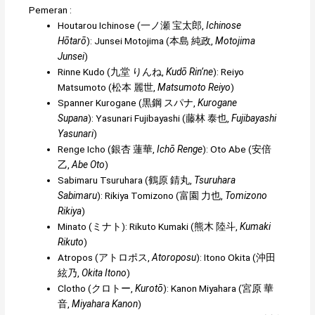
Pemeran :
Houtarou Ichinose (
一ノ瀬 宝太郎
,
Ichinose
Hōtarō
): Junsei Motojima (
本島 純政
,
Motojima
Junsei
)
Rinne Kudo (
九堂 りんね
,
Kudō Rin’ne
): Reiyo
Matsumoto (
松本 麗世
,
Matsumoto Reiyo
)
Spanner Kurogane (
黒鋼 スパナ
,
Kurogane
Supana
): Yasunari Fujibayashi (
藤林 泰也
,
Fujibayashi
Yasunari
)
Renge Icho (
銀杏 蓮華
,
Ichō Renge
): Oto Abe (
安倍
乙
,
Abe Oto
)
Sabimaru Tsuruhara (
鶴原 錆丸
,
Tsuruhara
Sabimaru
): Rikiya Tomizono (
富園 力也
,
Tomizono
Rikiya
)
Minato (
ミナト
): Rikuto Kumaki (
熊木 陸斗
,
Kumaki
Rikuto
)
Atropos (
アトロポス
,
Atoroposu
): Itono Okita (
沖田
絃乃
,
Okita Itono
)
Clotho (
クロトー
,
Kurotō
): Kanon Miyahara (
宮原 華
音
,
Miyahara Kanon
)