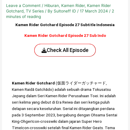
Leave a Comment
/
Hiburan
,
Kamen Rider
,
Kamen Rider
Gotchard
,
TV Series
/ By
Sultoneff ID
/
17 March 2024
/
2
minutes of reading
Kamen Rider Gotchard Episode 27 Subtitle Indonesia
Kamen Rider Gotchard Episode 27 Sub Indo
Check All Episode
Kamen Rider Gotchard
(仮面ライダーガッチャード,
Kamen Raidā Gatchādo) adalah sebuah drama Tokusatsu
Jepang dalam Seri Kamen Rider Perusahaan Toei. Ini adalah
seri kelima yang debut di Era Reiwa dan seri ketiga puluh
delapan secara keseluruhan. Serial ini ditayangkan perdana
pada 3 September 2023, bergabung dengan Ohsama Sentai
King-OhgerIcon-crosswiki dalam jajaran Super Hero
TimeIcon-crosswiki setelah final Kamen Rider Geats. Tema