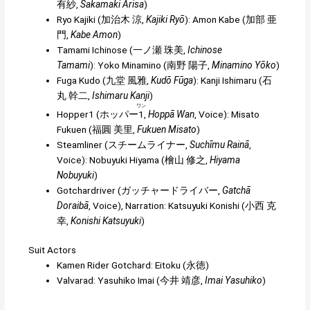
有紗
,
Sakamaki Arisa
)
Ryo Kajiki (
加治木 涼
,
Kajiki Ryō
):
Amon Kabe
(
加部 亜
門
,
Kabe Amon
)
Tamami Ichinose (
一ノ瀬 珠美
,
Ichinose
Tamami
): Yoko Minamino (
南野 陽子
,
Minamino Yōko
)
Fuga Kudo (
九堂 風雅
,
Kudō Fūga
):
Kanji Ishimaru
(
石
丸 幹二
,
Ishimaru Kanji
)
ワン
Hopper1 (
ホッパー
1
,
Hoppā Wan
, Voice): Misato
Fukuen (
福圓 美里
,
Fukuen Misato
)
Steamliner (
スチームライナー
,
Suchīmu Rainā
,
Voice): Nobuyuki Hiyama (
檜山 修之
,
Hiyama
Nobuyuki
)
Gotchardriver (
ガッチャードライバー
,
Gatchā
Doraibā
, Voice), Narration: Katsuyuki Konishi (
小西 克
幸
,
Konishi Katsuyuki
)
Suit Actors
Kamen Rider Gotchard: Eitoku (
永徳
)
Valvarad: Yasuhiko Imai (
今井 靖彦
,
Imai Yasuhiko
)