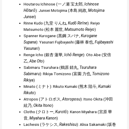
Houtarou Ichinose (
一ノ瀬 宝太郎
,
Ichinose
Hōtarō
): Junsei Motojima (
本島 純政
,
Motojima
Junsei
)
Rinne Kudo (
九堂 りんね
,
Kudō Rin’ne
): Reiyo
Matsumoto (
松本 麗世
,
Matsumoto Reiyo
)
Spanner Kurogane (
黒鋼 スパナ
,
Kurogane
Supana
): Yasunari Fujibayashi (
藤林 泰也
,
Fujibayashi
Yasunari
)
Renge Icho (
銀杏 蓮華
,
Ichō Renge
): Oto Abe (
安倍
乙
,
Abe Oto
)
Sabimaru Tsuruhara (
鶴原 錆丸
,
Tsuruhara
Sabimaru
): Rikiya Tomizono (
富園 力也
,
Tomizono
Rikiya
)
Minato (
ミナト
): Rikuto Kumaki (
熊木 陸斗
,
Kumaki
Rikuto
)
Atropos (
アトロポス
,
Atoroposu
): Itono Okita (
沖田
絃乃
,
Okita Itono
)
Clotho (
クロトー
,
Kurotō
): Kanon Miyahara (
宮原 華
音
,
Miyahara Kanon
)
Lachesis (
ラケシス
,
Rakeshisu
): Alisa Sakamaki (
坂巻