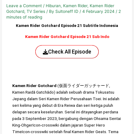
Leave a Comment
/
Hiburan
,
Kamen Rider
,
Kamen Rider
Gotchard
,
TV Series
/ By
Sultoneff ID
/
4 February 2024
/
2
minutes of reading
Kamen Rider Gotchard Episode 21 Subtitle Indonesia
Kamen Rider Gotchard Episode 21 Sub Indo
Check All Episode
Kamen Rider Gotchard
(仮面ライダーガッチャード,
Kamen Raidā Gatchādo) adalah sebuah drama Tokusatsu
Jepang dalam Seri Kamen Rider Perusahaan Toei. Ini adalah
seri kelima yang debut di Era Reiwa dan seri ketiga puluh
delapan secara keseluruhan. Serial ini ditayangkan perdana
pada 3 September 2023, bergabung dengan Ohsama Sentai
King-OhgerIcon-crosswiki dalam jajaran Super Hero
TimeIcon-crosswiki setelah final Kamen Rider Geats. Tema