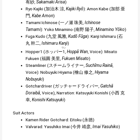
有紗
,
Sakamaki Arisa
)
Ryo Kajiki (
加治木 涼
,
Kajiki Ryō
):
Amon Kabe
(
加部 亜
門
,
Kabe Amon
)
Tamami Ichinose (
一ノ瀬 珠美
,
Ichinose
Tamami
): Yoko Minamino (
南野 陽子
,
Minamino Yōko
)
Fuga Kudo (
九堂 風雅
,
Kudō Fūga
):
Kanji Ishimaru
(
石
丸 幹二
,
Ishimaru Kanji
)
ワン
Hopper1 (
ホッパー
1
,
Hoppā Wan
, Voice): Misato
Fukuen (
福圓 美里
,
Fukuen Misato
)
Steamliner (
スチームライナー
,
Suchīmu Rainā
,
Voice): Nobuyuki Hiyama (
檜山 修之
,
Hiyama
Nobuyuki
)
Gotchardriver (
ガッチャードライバー
,
Gatchā
Doraibā
, Voice), Narration: Katsuyuki Konishi (
小西 克
幸
,
Konishi Katsuyuki
)
Suit Actors
Kamen Rider Gotchard: Eitoku (
永徳
)
Valvarad: Yasuhiko Imai (
今井 靖彦
,
Imai Yasuhiko
)