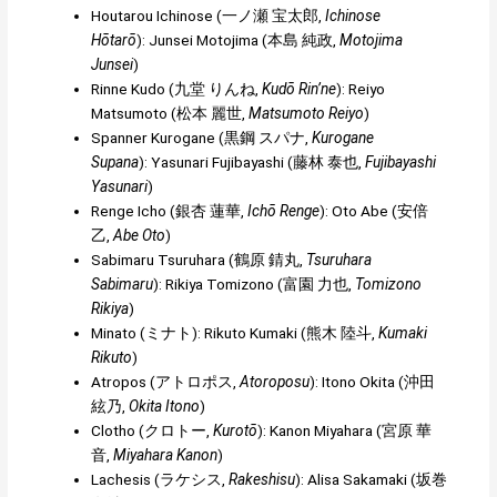
Houtarou Ichinose (
一ノ瀬 宝太郎
,
Ichinose
Hōtarō
): Junsei Motojima (
本島 純政
,
Motojima
Junsei
)
Rinne Kudo (
九堂 りんね
,
Kudō Rin’ne
): Reiyo
Matsumoto (
松本 麗世
,
Matsumoto Reiyo
)
Spanner Kurogane (
黒鋼 スパナ
,
Kurogane
Supana
): Yasunari Fujibayashi (
藤林 泰也
,
Fujibayashi
Yasunari
)
Renge Icho (
銀杏 蓮華
,
Ichō Renge
): Oto Abe (
安倍
乙
,
Abe Oto
)
Sabimaru Tsuruhara (
鶴原 錆丸
,
Tsuruhara
Sabimaru
): Rikiya Tomizono (
富園 力也
,
Tomizono
Rikiya
)
Minato (
ミナト
): Rikuto Kumaki (
熊木 陸斗
,
Kumaki
Rikuto
)
Atropos (
アトロポス
,
Atoroposu
): Itono Okita (
沖田
絃乃
,
Okita Itono
)
Clotho (
クロトー
,
Kurotō
): Kanon Miyahara (
宮原 華
音
,
Miyahara Kanon
)
Lachesis (
ラケシス
,
Rakeshisu
): Alisa Sakamaki (
坂巻