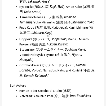
有紗
,
Sakamaki Arisa
)
Ryo Kajiki (
加治木 涼
,
Kajiki Ryō
):
Amon Kabe
(
加部 亜
門
,
Kabe Amon
)
Tamami Ichinose (
一ノ瀬 珠美
,
Ichinose
Tamami
): Yoko Minamino (
南野 陽子
,
Minamino Yōko
)
Fuga Kudo (
九堂 風雅
,
Kudō Fūga
):
Kanji Ishimaru
(
石
丸 幹二
,
Ishimaru Kanji
)
ワン
Hopper1 (
ホッパー
1
,
Hoppā Wan
, Voice): Misato
Fukuen (
福圓 美里
,
Fukuen Misato
)
Steamliner (
スチームライナー
,
Suchīmu Rainā
,
Voice): Nobuyuki Hiyama (
檜山 修之
,
Hiyama
Nobuyuki
)
Gotchardriver (
ガッチャードライバー
,
Gatchā
Doraibā
, Voice), Narration: Katsuyuki Konishi (
小西 克
幸
,
Konishi Katsuyuki
)
Suit Actors
Kamen Rider Gotchard: Eitoku (
永徳
)
Valvarad: Yasuhiko Imai (
今井 靖彦
,
Imai Yasuhiko
)