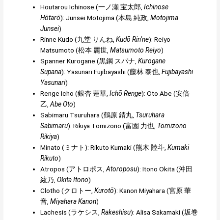
Houtarou Ichinose (
一ノ瀬 宝太郎
,
Ichinose
Hōtarō
): Junsei Motojima (
本島 純政
,
Motojima
Junsei
)
Rinne Kudo (
九堂 りんね
,
Kudō Rin’ne
): Reiyo
Matsumoto (
松本 麗世
,
Matsumoto Reiyo
)
Spanner Kurogane (
黒鋼 スパナ
,
Kurogane
Supana
): Yasunari Fujibayashi (
藤林 泰也
,
Fujibayashi
Yasunari
)
Renge Icho (
銀杏 蓮華
,
Ichō Renge
): Oto Abe (
安倍
乙
,
Abe Oto
)
Sabimaru Tsuruhara (
鶴原 錆丸
,
Tsuruhara
Sabimaru
): Rikiya Tomizono (
富園 力也
,
Tomizono
Rikiya
)
Minato (
ミナト
): Rikuto Kumaki (
熊木 陸斗
,
Kumaki
Rikuto
)
Atropos (
アトロポス
,
Atoroposu
): Itono Okita (
沖田
絃乃
,
Okita Itono
)
Clotho (
クロトー
,
Kurotō
): Kanon Miyahara (
宮原 華
音
,
Miyahara Kanon
)
Lachesis (
ラケシス
,
Rakeshisu
): Alisa Sakamaki (
坂巻