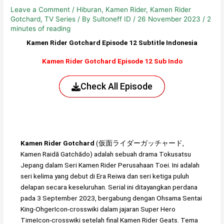
Leave a Comment
/
Hiburan
,
Kamen Rider
,
Kamen Rider
Gotchard
,
TV Series
/ By
Sultoneff ID
/
26 November 2023
/
2
minutes of reading
Kamen Rider Gotchard Episode 12 Subtitle Indonesia
Kamen Rider Gotchard Episode 12 Sub Indo
Check All Episode
Kamen Rider Gotchard
(仮面ライダーガッチャード,
Kamen Raidā Gatchādo) adalah sebuah drama Tokusatsu
Jepang dalam Seri Kamen Rider Perusahaan Toei. Ini adalah
seri kelima yang debut di Era Reiwa dan seri ketiga puluh
delapan secara keseluruhan. Serial ini ditayangkan perdana
pada 3 September 2023, bergabung dengan Ohsama Sentai
King-OhgerIcon-crosswiki dalam jajaran Super Hero
TimeIcon-crosswiki setelah final Kamen Rider Geats. Tema