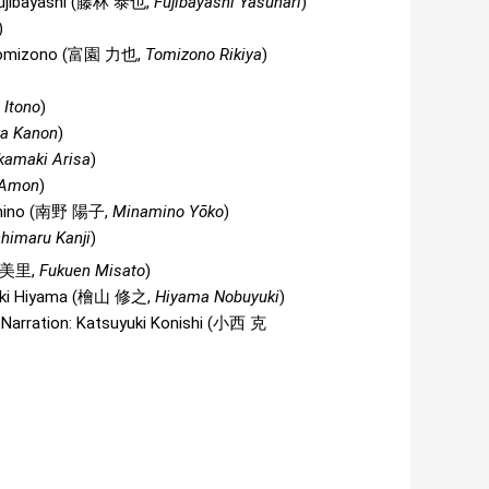
ujibayashi (
藤林 泰也
,
Fujibayashi Yasunari
)
)
Tomizono (
富園 力也
,
Tomizono Rikiya
)
 Itono
)
a Kanon
)
kamaki Arisa
)
 Amon
)
ino (
南野 陽子
,
Minamino Yōko
)
shimaru Kanji
)
 美里
,
Fukuen Misato
)
ki Hiyama (
檜山 修之
,
Hiyama Nobuyuki
)
, Narration: Katsuyuki Konishi (
小西 克