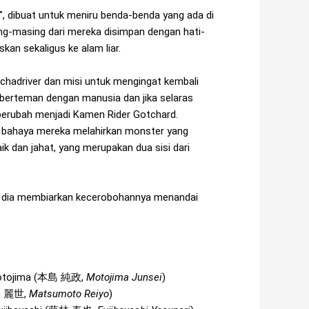
”, dibuat untuk meniru benda-benda yang ada di
asing-masing dari mereka disimpan dengan hati-
kan sekaligus ke alam liar.
chadriver dan misi untuk mengingat kembali
 berteman dengan manusia dan jika selaras
berubah menjadi Kamen Rider Gotchard.
a bahaya mereka melahirkan monster yang
ik dan jahat, yang merupakan dua sisi dari
 dia membiarkan kecerobohannya menandai
otojima (
本島 純政
,
Motojima Junsei
)
 麗世
,
Matsumoto Reiyo
)