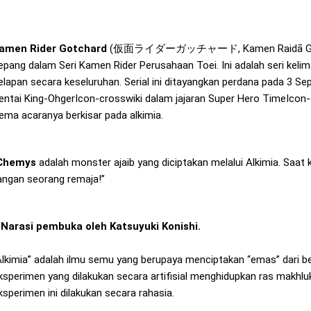
amen Rider Gotchard
(仮面ライダーガッチャード, Kamen Raidā Gatchā
epang dalam Seri Kamen Rider Perusahaan Toei. Ini adalah seri kelima
elapan secara keseluruhan. Serial ini ditayangkan perdana pada 3
entai King-OhgerIcon-crosswiki dalam jajaran Super Hero TimeIcon-c
ema acaranya berkisar pada alkimia.
Chemys
adalah monster ajaib yang diciptakan melalui Alkimia. Saat 
angan seorang remaja!”
Narasi pembuka oleh Katsuyuki Konishi.
Alkimia” adalah ilmu semu yang berupaya menciptakan “emas” dari b
ksperimen yang dilakukan secara artifisial menghidupkan ras makhluk
ksperimen ini dilakukan secara rahasia.