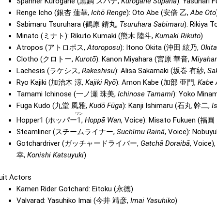
Spanner Kurogane (
黒鋼 スパナ
,
Kurogane Supana
): Yasunari F
Renge Icho (
銀杏 蓮華
,
Ichō Renge
): Oto Abe (
安倍 乙
,
Abe Oto
Sabimaru Tsuruhara (
鶴原 錆丸
,
Tsuruhara Sabimaru
): Rikiya 
Minato (
ミナト
): Rikuto Kumaki (
熊木 陸斗
,
Kumaki Rikuto
)
Atropos (
アトロポス
,
Atoroposu
): Itono Okita (
沖田 絃乃
,
Okita
Clotho (
クロトー
,
Kurotō
): Kanon Miyahara (
宮原 華音
,
Miyahar
Lachesis (
ラケシス
,
Rakeshisu
): Alisa Sakamaki (
坂巻 有紗
,
Sa
Ryo Kajiki (
加治木 涼
,
Kajiki Ryō
):
Amon Kabe
(
加部 亜門
,
Kabe
Tamami Ichinose (
一ノ瀬 珠美
,
Ichinose Tamami
): Yoko Minam
Fuga Kudo (
九堂 風雅
,
Kudō Fūga
):
Kanji Ishimaru
(
石丸 幹二
,
I
ワン
Hopper1 (
ホッパー
1
,
Hoppā Wan
, Voice): Misato Fukuen (
福圓
Steamliner (
スチームライナー
,
Suchīmu Rainā
, Voice): Nobuyu
Gotchardriver (
ガッチャードライバー
,
Gatchā Doraibā
, Voice)
幸
,
Konishi Katsuyuki
)
uit Actors
Kamen Rider Gotchard: Eitoku (
永徳
)
Valvarad: Yasuhiko Imai (
今井 靖彦
,
Imai Yasuhiko
)