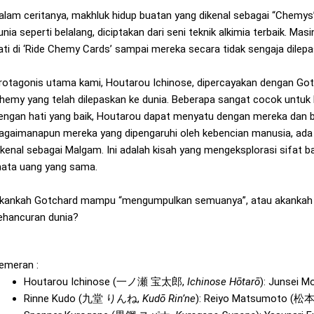
alam ceritanya, makhluk hidup buatan yang dikenal sebagai “Chemys
unia seperti belalang, diciptakan dari seni teknik alkimia terbaik. M
ati di ‘Ride Chemy Cards’ sampai mereka secara tidak sengaja dilepas
rotagonis utama kami, Houtarou Ichinose, dipercayakan dengan Got
hemy yang telah dilepaskan ke dunia. Beberapa sangat cocok untuk
engan hati yang baik, Houtarou dapat menyatu dengan mereka dan 
agaimanapun mereka yang dipengaruhi oleh kebencian manusia, ad
ikenal sebagai Malgam. Ini adalah kisah yang mengeksplorasi sifat ba
ata uang yang sama.
kankah Gotchard mampu “mengumpulkan semuanya”, atau akankah
ehancuran dunia?
emeran :
Houtarou Ichinose (
一ノ瀬 宝太郎
,
Ichinose Hōtarō
): Junsei M
Rinne Kudo (
九堂 りんね
,
Kudō Rin’ne
): Reiyo Matsumoto (
松本