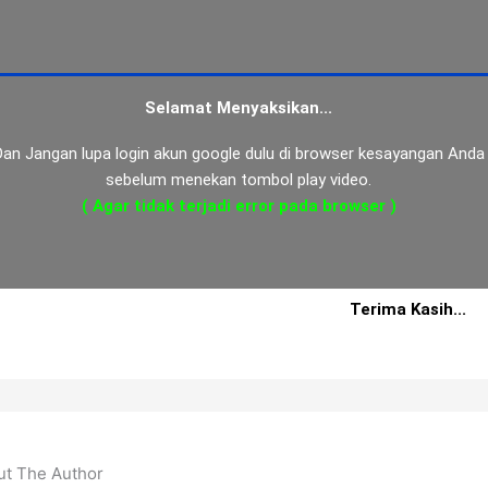
Selamat Menyaksikan...
Dan Jangan lupa login akun google dulu di browser kesayangan Anda
sebelum menekan tombol play video.
( Agar tidak terjadi error pada browser )
Terima Kasih...
ut The Author