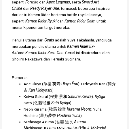
seperti
Fortnite
dan
Apex Legends
, serta
Sword Art
Online
dan
Ready Player One
, termasuk beberapa inspirasi
dari entri Kamen Rider bertema battle royale lainnya,
seperti
Kamen Rider Ryuki
dan
Kamen Rider Gaim
untuk
menarik penonton target mereka.
Penulis utama dari
Geats
adalah Yuya Takahashi, yang juga
merupakan penulis utama untuk
Kamen Rider Ex-
Aid
and
Kamen Rider Zero-One
. Serial ini disutradarai oleh
Shojiro Nakazawa dan Teruaki Sugihara.
Pemeran :
Ace Ukiyo (
浮世 英寿
Ukiyo Ēsu
): Hideyoshi Kan (
簡秀
吉
Kan Hideyoshi
)
Keiwa Sakurai (
桜井 景和
Sakurai Keiwa
): Ryūga
Satō (
佐藤瑠雅
Satō Ryūga
)
Neon Kurama (
鞍馬 祢音
Kurama Neon
): Yuna
Hoshino (
星乃夢奈
Hoshino Yuna
)
Michinaga Azuma (
吾妻 道長
Azuma
Michinaga
): Kazuto Mokudai (
杢代和人
Mokudai