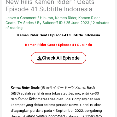
New Rilis Kamen Rider : Geats
Episode 41 Subtitle Indonesia
Leave a Comment
/
Hiburan
,
Kamen Rider
,
Kamen Rider
Geats
,
TV Series
/ By
Sultoneff ID
/
25 June 2023
/
2 minutes
of reading
Kamen Rider Geats Episode 41 Subtitle Indonesia
Kamen Rider Geats Episode 41 Sub Indo
Check All Episode
Kamen Rider Geats
(
仮面ライダーギーツ
Kamen Raidā
Gītsu
) adalah serial drama tokusatsu Jepang, entri ke-33
dari
Kamen Rider
metaseries oleh Toei Company dan seri
keempat yang debut selama periode Reiwa. Serial ini akan
ditayangkan perdana pada 4 September 2022, bergabung
dengan
Avataro Sentai Donbrothers
dalam entri
Super Hero