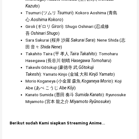
Kazuto
)
Tsumuri (
ツムリ
Tsumuri
): Kokoro Aoshima (
青島
心
Aoshima Kokoro
)
Giroli (
ギロリ
Girori
): Shugo Oshinari (
忍成修
吾
Oshinari Shugo
)
Sara Sakurai (
桜井 沙羅
Sakurai Sara
): Nene Shida (
志
田 音々
Shida Nene
)
Takahito Taira (
平 孝人
Taira Takahito
): Tomoharu
Hasegawa (
長谷川 朝晴
Hasegawa Tomoharu
)
Takeshi Gōtokuji (
豪徳寺 武
Gōtokuji
Takeshi
): Yamato Kinjo (
金城 大和
Kinjō Yamato
)
Morio Koganeya (
小金屋 森魚
Koganeya Morio
): Koji
Abe (
あべ こうじ
Abe Kōji
)
Kanato Sumida (
墨田 奏斗
Sumida Kanato
): Ryunosuke
Miyamoto (
宮本 龍之介
Miyamoto Ryūnosuke
)
Berikut sudah Kami siapkan Streaming Anime...