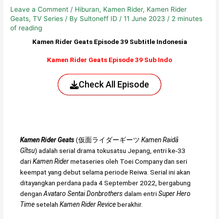
Leave a Comment
/
Hiburan
,
Kamen Rider
,
Kamen Rider
Geats
,
TV Series
/ By
Sultoneff ID
/
11 June 2023
/
2 minutes
of reading
Kamen Rider Geats Episode 39 Subtitle Indonesia
Kamen Rider Geats Episode 39 Sub Indo
Check All Episode
Kamen Rider Geats
(
仮面ライダーギーツ
Kamen Raidā
Gītsu
) adalah serial drama tokusatsu Jepang, entri ke-33
dari
Kamen Rider
metaseries oleh Toei Company dan seri
keempat yang debut selama periode Reiwa. Serial ini akan
ditayangkan perdana pada 4 September 2022, bergabung
dengan
Avataro Sentai Donbrothers
dalam entri
Super Hero
Time
setelah
Kamen Rider Revice
berakhir.