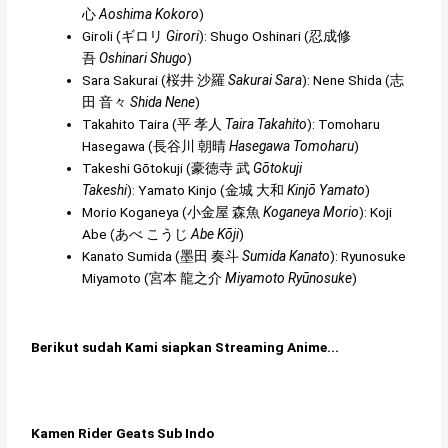
心
Aoshima Kokoro
)
Giroli (
ギロリ
Girori
): Shugo Oshinari (
忍成修
吾
Oshinari Shugo
)
Sara Sakurai (
桜井 沙羅
Sakurai Sara
): Nene Shida (
志
田 音々
Shida Nene
)
Takahito Taira (
平 孝人
Taira Takahito
): Tomoharu
Hasegawa (
長谷川 朝晴
Hasegawa Tomoharu
)
Takeshi Gōtokuji (
豪徳寺 武
Gōtokuji
Takeshi
): Yamato Kinjo (
金城 大和
Kinjō Yamato
)
Morio Koganeya (
小金屋 森魚
Koganeya Morio
): Koji
Abe (
あべ こうじ
Abe Kōji
)
Kanato Sumida (
墨田 奏斗
Sumida Kanato
): Ryunosuke
Miyamoto (
宮本 龍之介
Miyamoto Ryūnosuke
)
Berikut sudah Kami siapkan Streaming Anime...
Kamen Rider Geats Sub Indo