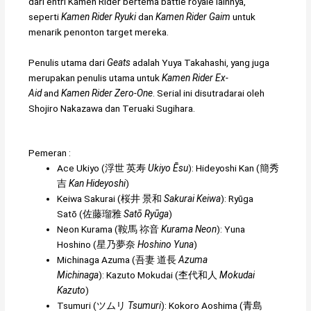
dari entri Kamen Rider bertema battle royale lainnya,
seperti
Kamen Rider Ryuki
dan
Kamen Rider Gaim
untuk
menarik penonton target mereka.
Penulis utama dari
Geats
adalah Yuya Takahashi, yang juga
merupakan penulis utama untuk
Kamen Rider Ex-
Aid
and
Kamen Rider Zero-One
. Serial ini disutradarai oleh
Shojiro Nakazawa dan Teruaki Sugihara.
Pemeran :
Ace Ukiyo (
浮世 英寿
Ukiyo Ēsu
): Hideyoshi Kan (
簡秀
吉
Kan Hideyoshi
)
Keiwa Sakurai (
桜井 景和
Sakurai Keiwa
): Ryūga
Satō (
佐藤瑠雅
Satō Ryūga
)
Neon Kurama (
鞍馬 祢音
Kurama Neon
): Yuna
Hoshino (
星乃夢奈
Hoshino Yuna
)
Michinaga Azuma (
吾妻 道長
Azuma
Michinaga
): Kazuto Mokudai (
杢代和人
Mokudai
Kazuto
)
Tsumuri (
ツムリ
Tsumuri
): Kokoro Aoshima (
青島