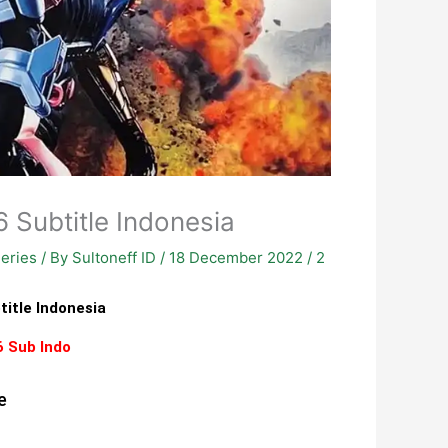
 Subtitle Indonesia
eries
/ By
Sultoneff ID
/
18 December 2022
/
2
itle Indonesia
6 Sub Indo
e