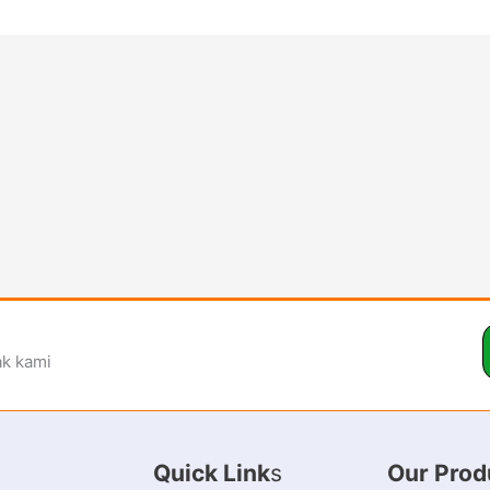
ak kami
Quick Link
s
Our Prod