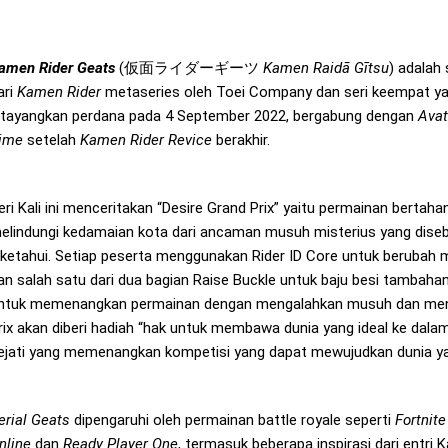
amen Rider Geats
(
仮面ライダーギーツ
Kamen Raidā Gītsu
) adalah
ari
Kamen Rider
metaseries oleh Toei Company dan seri keempat yang
itayangkan perdana pada 4 September 2022, bergabung dengan
Avat
ime
setelah
Kamen Rider Revice
berakhir.
eri Kali ini menceritakan “Desire Grand Prix” yaitu permainan bertah
elindungi kedamaian kota dari ancaman musuh misterius yang disebu
iketahui. Setiap peserta menggunakan Rider ID Core untuk berubah 
an salah satu dari dua bagian Raise Buckle untuk baju besi tambaha
ntuk memenangkan permainan dengan mengalahkan musuh dan men
rix akan diberi hadiah “hak untuk membawa dunia yang ideal ke dala
ejati yang memenangkan kompetisi yang dapat mewujudkan dunia ya
erial Geats
dipengaruhi oleh permainan battle royale seperti
Fortnite
nline
dan
Ready Player One
, termasuk beberapa inspirasi dari entri 