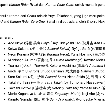
eperti
Kamen Rider Ryuki
dan
Kamen Rider Gaim
untuk menarik peno
enulis utama dari
Geats
adalah Yuya Takahashi, yang juga merupaka
id
and
Kamen Rider Zero-One
. Serial ini disutradarai oleh Shojiro N
emeran :
Ace Ukiyo (
浮世 英寿
Ukiyo Ēsu
): Hideyoshi Kan (
簡秀吉
Kan Hi
Keiwa Sakurai (
桜井 景和
Sakurai Keiwa
): Ryūga Satō (
佐藤瑠
Neon Kurama (
鞍馬 祢音
Kurama Neon
): Yuna Hoshino (
星乃夢
Michinaga Azuma (
吾妻 道長
Azuma Michinaga
): Kazuto Moku
Tsumuri (
ツムリ
Tsumuri
): Kokoro Aoshima (
青島心
Aoshima 
Giroli (
ギロリ
Girori
): Shugo Oshinari (
忍成修吾
Oshinari Shugo
Sara Sakurai (
桜井 沙羅
Sakurai Sara
): Nene Shida (
志田 音々
S
Takahito Taira (
平 孝人
Taira Takahito
): Tomoharu Hasegawa (
Takeshi Gōtokuji (
豪徳寺 武
Gōtokuji Takeshi
): Yamato Kinjo (
Morio Koganeya (
小金屋 森魚
Koganeya Morio
): Koji Abe (
あべ
Kanato Sumida (
墨田 奏斗
Sumida Kanato
): Ryunosuke Miyamo