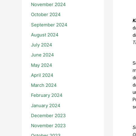
November 2024
October 2024
K
September 2024
d
August 2024
d
T
July 2024
June 2024
S
May 2024
m
April 2024
d
d
March 2024
u
February 2024
P
January 2024
s
December 2023
November 2023
S
O
October 2023