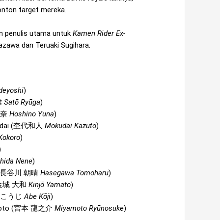
nton target mereka.
n penulis utama untuk
Kamen Rider Ex-
akazawa dan Teruaki Sugihara.
deyoshi
)
雅
Satō Ryūga
)
奈
Hoshino Yuna
)
dai (
杢代和人
Mokudai Kazuto
)
Kokoro
)
)
hida Nene
)
長谷川 朝晴
Hasegawa Tomoharu
)
金城 大和
Kinjō Yamato
)
 こうじ
Abe Kōji
)
to (
宮本 龍之介
Miyamoto Ryūnosuke
)