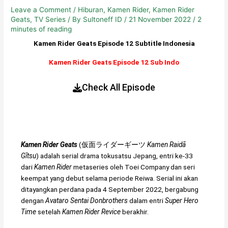
Leave a Comment
/
Hiburan
,
Kamen Rider
,
Kamen Rider
Geats
,
TV Series
/ By
Sultoneff ID
/
21 November 2022
/
2
minutes of reading
Kamen Rider Geats Episode 12 Subtitle Indonesia
Kamen Rider Geats Episode 12 Sub Indo
Check All Episode
Kamen Rider Geats
(
仮面ライダーギーツ
Kamen Raidā
Gītsu
) adalah serial drama tokusatsu Jepang, entri ke-33
dari
Kamen Rider
metaseries oleh Toei Company dan seri
keempat yang debut selama periode Reiwa. Serial ini akan
ditayangkan perdana pada 4 September 2022, bergabung
dengan
Avataro Sentai Donbrothers
dalam entri
Super Hero
Time
setelah
Kamen Rider Revice
berakhir.