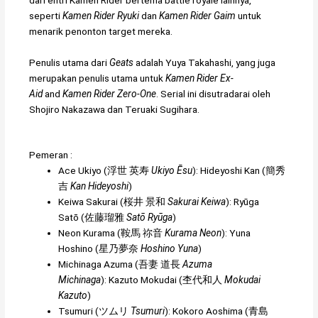
dari entri Kamen Rider bertema battle royale lainnya,
seperti
Kamen Rider Ryuki
dan
Kamen Rider Gaim
untuk
menarik penonton target mereka.
Penulis utama dari
Geats
adalah Yuya Takahashi, yang juga
merupakan penulis utama untuk
Kamen Rider Ex-
Aid
and
Kamen Rider Zero-One
. Serial ini disutradarai oleh
Shojiro Nakazawa dan Teruaki Sugihara.
Pemeran :
Ace Ukiyo (
浮世 英寿
Ukiyo Ēsu
): Hideyoshi Kan (
簡秀
吉
Kan Hideyoshi
)
Keiwa Sakurai (
桜井 景和
Sakurai Keiwa
): Ryūga
Satō (
佐藤瑠雅
Satō Ryūga
)
Neon Kurama (
鞍馬 祢音
Kurama Neon
): Yuna
Hoshino (
星乃夢奈
Hoshino Yuna
)
Michinaga Azuma (
吾妻 道長
Azuma
Michinaga
): Kazuto Mokudai (
杢代和人
Mokudai
Kazuto
)
Tsumuri (
ツムリ
Tsumuri
): Kokoro Aoshima (
青島