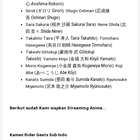
心
Aoshima Kokoro
)
Giroli (
ギロリ
Girori
): Shugo Oshinari (
忍成修
吾
Oshinari Shugo
)
Sara Sakurai (
桜井 沙羅
Sakurai Sara
): Nene Shida (
志
田 音々
Shida Nene
)
Takahito Taira (
平 孝人
Taira Takahito
): Tomoharu
Hasegawa (
長谷川 朝晴
Hasegawa Tomoharu
)
Takeshi Gōtokuji (
豪徳寺 武
Gōtokuji
Takeshi
): Yamato Kinjo (
金城 大和
Kinjō Yamato
)
Morio Koganeya (
小金屋 森魚
Koganeya Morio
): Koji
Abe (
あべ こうじ
Abe Kōji
)
Kanato Sumida (
墨田 奏斗
Sumida Kanato
): Ryunosuke
Miyamoto (
宮本 龍之介
Miyamoto Ryūnosuke
)
Berikut sudah Kami siapkan Streaming Anime...
Kamen Rider Geats Sub Indo