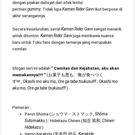
dengan pijakan dahsyat dari efek lentur
permen
gummy.
Tidak lupa
Kamen Rider Gavv
ikut berpose di
akhir serangannya.
Secara keseluruhan, serial
Kamen Rider Gavv
sangat menarik
untuk ditonton.
Kamen Rider Gavv
juga membawa nuansa
baru untuk Toku fans dengan temanya yang merupakan
cemilan.
Slogan seri ini adalah
”
Cemilan dan Kejahatan, aku akan
memakannya!!!!
“
(
お菓子も悪も、俺が食べつく
す!!!!
,
Okashi mo aku mo, Ore ga tabe tsukusu!!!! , Okashi mo
aku mo, Ore ga tabe tsukusu!!!!
)
.
Pemeran :
Perut Shoma
(
ショウマ・ストマック
,
Shōma
Sutomakku
)
:
Hidekazu Chinen
(
知念 英和
,
Chinen
Hidekazu
)
Hanto Karakida
(
辛木田 絆斗
,
Karakida