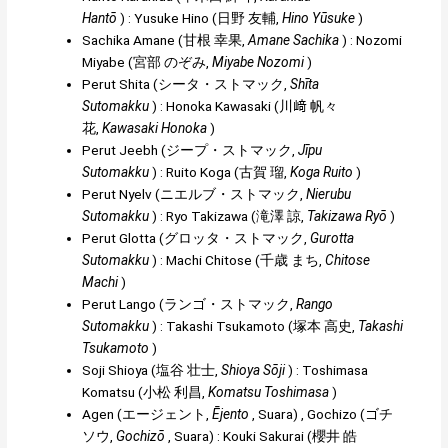
Hantō
)
:
Yusuke Hino
(
日野 友輔
,
Hino Yūsuke
)
Sachika Amane
(
甘根 幸果
,
Amane Sachika
)
:
Nozomi
Miyabe
(
宮部 のぞみ
,
Miyabe Nozomi
)
Perut Shita
(
シータ・ストマック
,
Shīta
Sutomakku
)
:
Honoka Kawasaki
(
川﨑 帆々
花
,
Kawasaki Honoka
)
Perut Jeebh
(
ジープ・ストマック
,
Jīpu
Sutomakku
)
:
Rui
t
o Koga
(
古賀 瑠
,
Koga Ruito
)
Perut Nyelv
(
ニエルブ・ストマック
,
Nierubu
Sutomakku
)
:
Ryo Takizawa
(
滝澤 諒
,
Takizawa Ryō
)
Perut Glotta
(
グロッタ・ストマック
,
Gurotta
Sutomakku
)
:
Machi Chitose
(
千歳 まち
,
Chitose
Machi
)
Perut Lango
(
ランゴ・ストマック
,
Rango
Sutomakku
)
:
Takashi Tsukamoto
(
塚本 高史
,
Takashi
Tsukamoto
)
Soji Shioya
(
塩谷 壮士
,
Shioya Sōji
)
:
Toshimasa
Komatsu
(
小松 利昌
,
Komatsu Toshimasa
)
Agen
(
エージェント
,
Ējento
, Suara)
,
Gochizo
(
ゴチ
ソウ
,
Gochizō
, Suara)
:
Kouki Sakurai
(
櫻井 皓