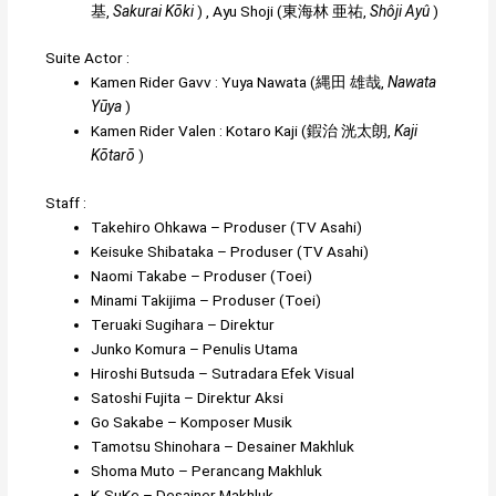
基
,
Sakurai Kōki
)
,
Ayu Shoji
(
東海林 亜祐
,
Shôji Ayû
)
Suite Actor :
Kamen Rider Gavv
:
Yuya Nawata
(
縄田 雄哉
,
Nawata
Yūya
)
Kamen Rider Valen
:
Kotaro Kaji
(
鍜治 洸太朗
,
Kaji
Kōtarō
)
Staff :
Takehiro Ohkawa
– Produser (TV Asahi)
Keisuke Shibataka
– Produser (TV Asahi)
Naomi Takabe
– Produser (Toei)
Minami Takijima
– Produser (Toei)
Teruaki Sugihara
– Direktur
Junko Komura
– Penulis Utama
Hiroshi Butsuda
– Sutradara Efek Visual
Satoshi Fujita
– Direktur Aksi
Go Sakabe
– Komposer Musik
Tamotsu Shinohara
– Desainer Makhluk
Shoma Muto
– Perancang Makhluk
K-SuKe
– Desainer Makhluk