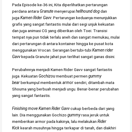
Pada Episode ke-36 ini, Kita diperlihatkan pertarungan
perdana antara
Granute
menyerupai
hellhound dog
dan
juga
Kamen Rider Gavv
. Pertarungan keduanya menunjukkan
grafis yang sangat fantastis mulai dari segi unjuk kekuatan
dan juga animasi CG yang diberikan oleh Toei. Transisi
tempat nya pun tidak terlalu aneh dan sangat memukau, mulai
dari pertarungan di antara kontainer hingga ke pusat kota
menggunakan Vrocan. Serangan bertubi-tubi
Kamen rider
Gavv
kepada Granute jahat pun terlihat sangat ganas disini.
Perubahnnya menjadi Kamen Rider Gavv sangat fantastis
juga. Kekuatan
Gochizou
membuat permen
gummy
bear
berkumpul membentuk
armor
sendiri, ditambah mata
Shouma yang berbuah menjadi ungu. Benar-benar perubahan
yang sangat fantastis.
Finishing move
Kamen Rider Gavv
cukup berbeda dari yang
lain. Dia menggunakan Gochizo
gummy
rasa jeruk untuk
memberikan armor pada kakinya, lalu melakukan
Rider
Kick
kearah musuhnya hingga terkapar di tanah, dan diakhiri