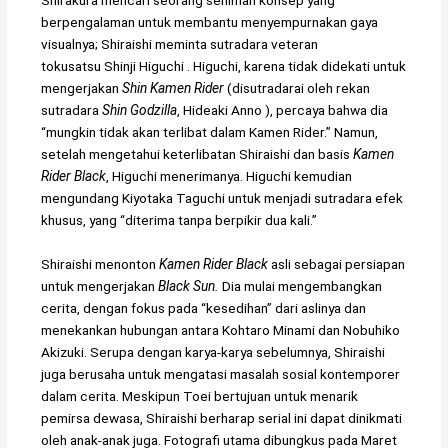
Shirakura mencari seorang seniman konsep yang
berpengalaman untuk membantu menyempurnakan gaya
visualnya; Shiraishi meminta sutradara veteran
tokusatsu Shinji Higuchi . Higuchi, karena tidak didekati untuk
mengerjakan
Shin Kamen Rider
(disutradarai oleh rekan
sutradara
Shin Godzilla
, Hideaki Anno ), percaya bahwa dia
“mungkin tidak akan terlibat dalam Kamen Rider.” Namun,
setelah mengetahui keterlibatan Shiraishi dan basis
Kamen
Rider Black
, Higuchi menerimanya. Higuchi kemudian
mengundang Kiyotaka Taguchi untuk menjadi sutradara efek
khusus, yang “diterima tanpa berpikir dua kali.”
Shiraishi menonton
Kamen Rider Black
asli sebagai persiapan
untuk mengerjakan
Black Sun.
Dia mulai mengembangkan
cerita, dengan fokus pada “kesedihan” dari aslinya dan
menekankan hubungan antara Kohtaro Minami dan Nobuhiko
Akizuki. Serupa dengan karya-karya sebelumnya, Shiraishi
juga berusaha untuk mengatasi masalah sosial kontemporer
dalam cerita. Meskipun Toei bertujuan untuk menarik
pemirsa dewasa, Shiraishi berharap serial ini dapat dinikmati
oleh anak-anak juga.
Fotografi utama dibungkus pada Maret