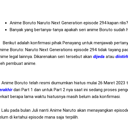
Anime Boruto Naruto Next Generation episode 294 kapan rilis
Banyak yang bertanya-tanya apakah seri anime Boruto sudah 
Berikut adalah konfirmasi pihak Penayang untuk menjawab pertany
nime Boruto: Naruto Next Generations episode 294 tidak tayang pada 
nime legal lainnya. Dikarenakan seri tersebut akan
dijeda
atau
diisti
leh pembuat anime.
nime Boruto telah resmi diumumkan hiatus mulai 26 Maret 2023 t
erakhir
dari Part 1 dan untuk Part 2 nya saat ini sedang proses peng
erkait berapa lama waktu hiatusnya masih belum ada konfirmasi.
alu pada bulan Juli nanti Anime Naruto akan menayangkan episode p
elum di ketahui episode mana saja terpilih.