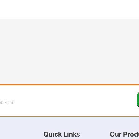
ak kami
Quick Link
s
Our Prod