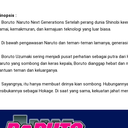
inopsis :
oruto: Naruto Next Generations Setelah perang dunia Shinobi ke
amai, kemakmuran, dan kemajuan teknologi yang luar biasa.
i bawah pengawasan Naruto dan teman-teman lamanya, generasi bar
oruto Uzumaki sering menjadi pusat perhatian sebagai putra dari 
aruto yang sombong dan keras kepala, Boruto dianggap hebat da
antuan teman dan keluarganya.
ayangnya, itu hanya membuat dirinya kian sombong. Hubungannya 
esibukannya sebagai Hokage. Di saat yang sama, kekuatan jahat m