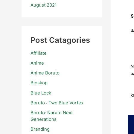
August 2021
S
B
d
Post Catagories
D
Affiliate
B
Anime
N
Anime Boruto
b
Bioskop
S
Blue Lock
k
Boruto : Two Blue Vortex
Boruto: Naruto Next
Generations
Branding