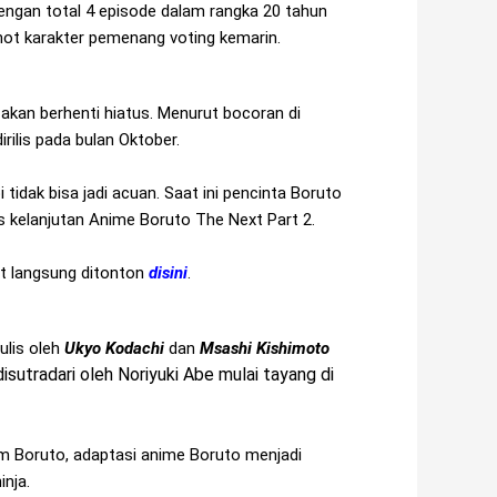
ngan total 4 episode dalam rangka 20 tahun
ot karakter pemenang voting kemarin.
kan berhenti hiatus. Menurut bocoran di
irilis pada bulan Oktober.
idak bisa jadi acuan. Saat ini pencinta Boruto
lis kelanjutan Anime Boruto The Next Part 2.
t langsung ditonton
disini
.
ulis oleh
Ukyo Kodachi
dan
Msashi Kishimoto
sutradari oleh Noriyuki Abe mulai tayang di
m Boruto, adaptasi anime Boruto menjadi
nja.