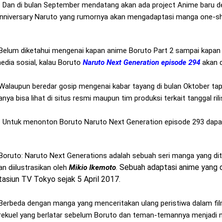
an di bulan September mendatang akan ada project Anime baru de
nniversary Naruto yang rumornya akan mengadaptasi manga one-sh
elum diketahui mengenai kapan anime Boruto Part 2 sampai kapan a
edia sosial, kalau Boruto
Naruto Next Generation episode 294
akan d
alaupun beredar gosip mengenai kabar tayang di bulan Oktober tapi t
anya bisa lihat di situs resmi maupun tim produksi terkait tanggal ri
ntuk menonton Boruto Naruto Next Generation episode 293 dapa
oruto: Naruto Next Generations adalah sebuah seri manga yang dit
Sebuah adaptasi anime yang di
an diilustrasikan oleh
Mikio Ikemoto
.
tasiun TV Tokyo sejak 5 April 2017.
erbeda dengan manga yang menceritakan ulang peristiwa dalam fil
rekuel yang berlatar sebelum Boruto dan teman-temannya menjadi ni