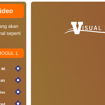
Video
ang akan
al seperti
MODUL 1
 4K
Edit
tes
red