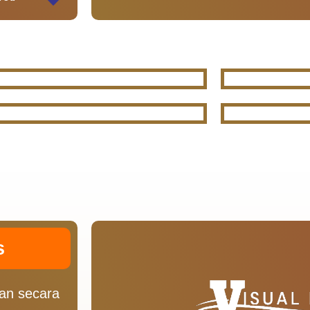
s
an secara