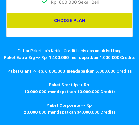
Rp. 800.000 Sekali Beli
CHOOSE PLAN
Daftar Paket Lain Ketika Credit habis dan untuk Isi Ulang
Paket Extra Big -> Rp. 1.400.000 mendapatkan 1.000.000 Credits
Paket Giant -> Rp. 6.000.000 mendapatkan 5.000.000 Credits
Paket StartUp -> Rp.
10.000.000 mendapatkan 10.000.000 Credits
Paket Corporate -> Rp.
20.000.000 mendapatkan 34.000.000 Credits