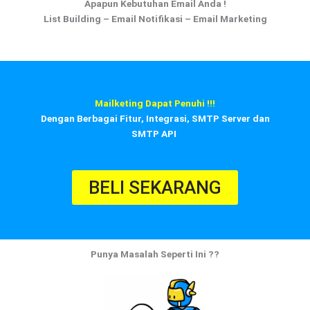
Apapun Kebutuhan Email Anda !
List Building
–
Email Notifikasi
–
Email Marketing
Mailketing Dapat Penuhi !!!
Dengan Berbagai Fitur, Integrasi, SMTP Server dan
SMTP API
BELI SEKARANG
Punya
Masalah
Seperti Ini ??