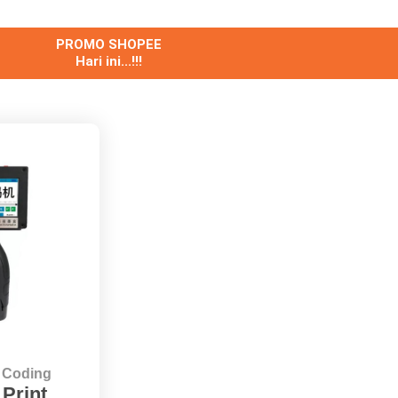
PROMO SHOPEE
Hari ini...!!!
e Coding
Print