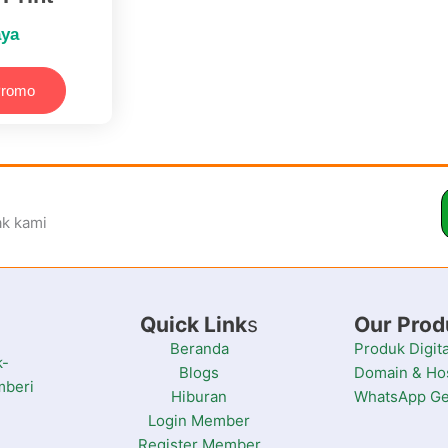
aya
Promo
ak kami
Quick Link
s
Our Prod
Beranda
Produk Digita
k-
Blogs
Domain & Ho
mberi
Hiburan
WhatsApp Ge
Login Member
Register Member