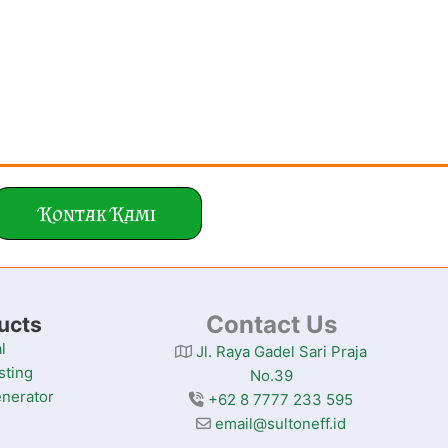
Kontak Kami
Contact Us
ucts
l
Jl. Raya Gadel Sari Praja
sting
No.39
nerator
+62 8 7777 233 595
email@sultoneff.id