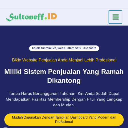
Skip
to
content
Kelola Sistem Penjualan Dalam Satu Dashboard
Bikin Website Penjualan Anda Menjadi Lebih Profesional
Miliki Sistem Penjualan Yang Ramah
Dikantong
Tanpa Harus Berlangganan Tahunan, Kini Anda Sudah Dapat
Mendapatkan Fasilitas Membership Dengan Fitur Yang Lengkap
dan Mudah.
Mudah Digunakan Dengan Tampilan Dashboard Yang Modern dan
Profesional