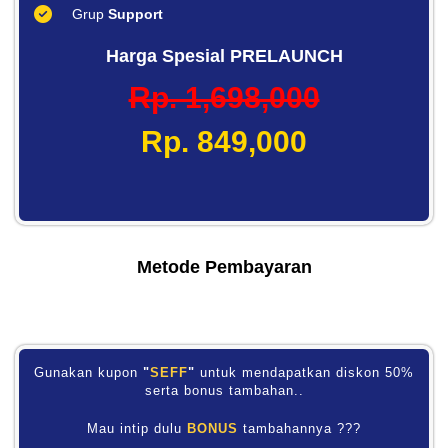
Grup
Support
Harga Spesial PRELAUNCH
Rp. 1,698,000
Rp. 849,000
Metode Pembayaran
Gunakan kupon
"
SEFF
"
untuk mendapatkan diskon 50%
serta bonus tambahan..
Mau intip dulu
BONUS
tambahannya ???