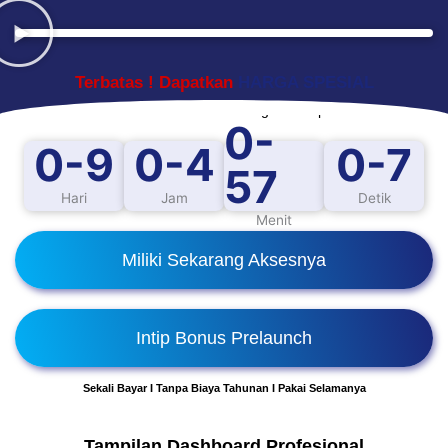
Terbatas ! Dapatkan
HARGA SPESIAL
MASA PRELAUNCH
akan segera tutup dalam:
0-
0-9
0-4
0-8
57
Hari
Jam
Detik
Menit
Miliki Sekarang Aksesnya
Intip Bonus Prelaunch
Sekali Bayar I Tanpa Biaya Tahunan I Pakai Selamanya
Tampilan Dashboard Profesional